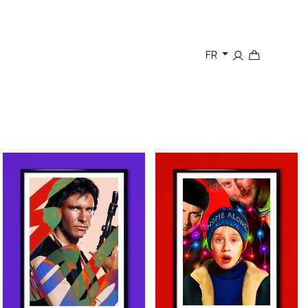
home
à propos
shop
contact
photos
FR